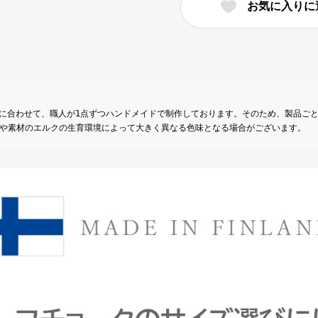
お気に入りに
ー
ク
太
型
NORDKAP（7
サ
状態に合わせて、職人が1点ずつハンドメイドで制作しております。そのため、製品ご
や素材のエルクの生育環境によって大きく異なる色味となる場合がございます。
イ
ズ）
JOKKE
ヨ
ッ
ケ
【北
欧
製
エ