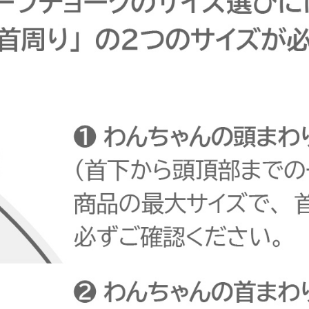
ル
ク
レ
ザ
ー】
個