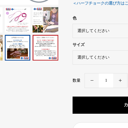
＜ハーフチョークの選び方は
色
サイズ
犬
数量
用
ハ
ー
フ
チ
ョ