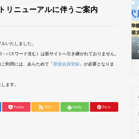
トリニューアルに伴うご案内
犬が首輪を嫌がるときの付け方は？慣ら
犬用リードの種類を解
アルいたしました。
す方法や注意点も解説
から頑丈な種類まで紹
D・パスワード含む）は新サイトへ引き継がれておりません。
のご利用には、あらためて「
新規会員登録
」が必要となりま
たします。
Pocket
RSS
feedly
Pin it